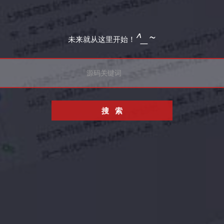
^_~
未来就从这里开始！
搜 索