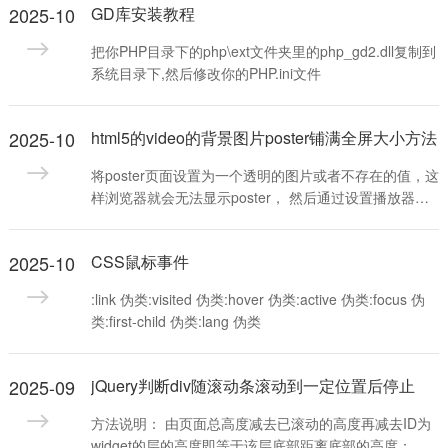
2025-10
GD库安装教程
把你PHP目录下的php\ext文件夹里的php_gd2.dll复制到
系统目录下,然后修改你的PHP.ini文件
2025-10
html5的video的背景图片poster铺满全屏大小方法
将poster页面设置为一个透明的图片或者不存在的值，这
样浏览器就会无法显示poster， 然后通过设置播放器的
css背景background，将我们需要的背景图放进去，并且
填充背景， 并且我们用background-size属性去告诉浏览
2025-10
CSS鼠标事件
器，这个播放器或者这个元素被这个图片覆盖
:link 伪类:visited 伪类:hover 伪类:active 伪类:focus 伪
类:first-child 伪类:lang 伪类
2025-09
jQuery判断div随滚动条滚动到一定位置后停止
方法说明： 由页面总高度减去已滚动的高度再减去ID为
widget的层的高度即等于该层底部距离底部的高度； 当