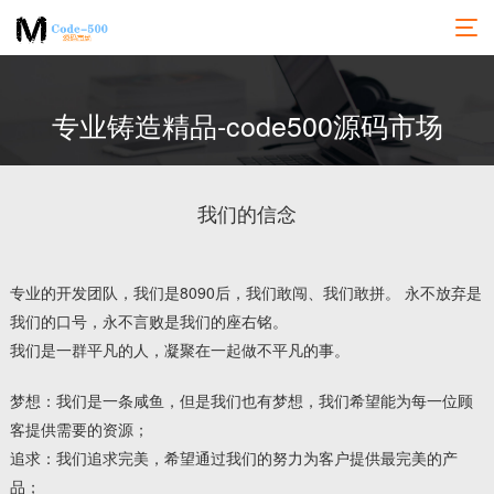
专业铸造精品-code500源码市场
我们的信念
专业的开发团队，我们是8090后，我们敢闯、我们敢拼。 永不放弃是
我们的口号，永不言败是我们的座右铭。
我们是一群平凡的人，凝聚在一起做不平凡的事。
梦想：我们是一条咸鱼，但是我们也有梦想，我们希望能为每一位顾
客提供需要的资源；
追求：我们追求完美，希望通过我们的努力为客户提供最完美的产
品；